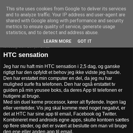
This site uses cookies from Google to deliver its services
Daniel og hans whatever
and to analyze traffic. Your IP address and user-agent are
shared with Google along with performance and security
metrics to ensure quality of service, generate usage
Pivotpoint.dk - It's your decision
statistics, and to detect and address abuse.
LEARN MORE
GOT IT
torsdag den 28. juli 2011
HTC sensation
Jeg har nu haft min HTC sensation i 2,5 dag, og ganske
rigtigt har den opfyldt et behov jeg ikke vidste jeg havde.
Den har erstattet min computer en del, da jeg nu har
mulighed surfe fra telefonen. Den har også erstattet tv
guiden på min yousee boks, da deres App til telefonen er
hutigere at bruge.
Med sin duel kerne processor, kører alt flydende. Ingen lag
eller ventetider. Vis jeg skal komme med noget negativt, er
det at HTC har sine app til email, Facebook og Twitter.
Kombineret med androids egne apps, skulle kontoen sættes
op flere steder, og det er svært at beslutte om man vil bruge
den ene eller anden app til email.