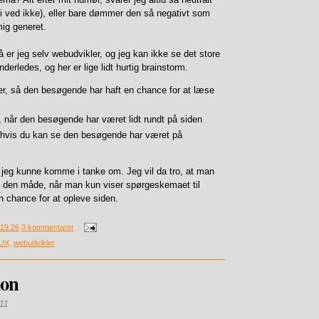
 i ved ikke), eller bare dømmer den så negativt som
mig generet.
er jeg selv webudvikler, og jeg kan ikke se det store
nderledes, og her er lige lidt hurtig brainstorm.
er, så den besøgende har haft en chance for at læse
 når den besøgende har været lidt rundt på siden
hvis du kan se den besøgende har været på
ge jeg kunne komme i tanke om. Jeg vil da tro, at man
å den måde, når man kun viser spørgeskemaet til
en chance for at opleve siden.
19.26
0 kommentarer
UX
,
webudvikler
ion
011