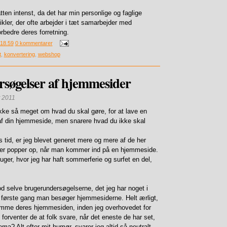
tten intenst, da det har min personlige og faglige
ler, der ofte arbejder i tæt samarbejder med
orbedre deres forretning.
18.59
0 kommentarer
t
,
konvertering
,
webshop
søgelser af hjemmesider
 2011
kke så meget om hvad du skal gøre, for at lave en
f din hjemmeside, men snarere hvad du ikke skal
rs tid, er jeg blevet generet mere og mere af de her
der popper op, når man kommer ind på en hjemmeside.
uger, hvor jeg har haft sommerferie og surfet en del,
d selve brugerundersøgelserne, det jeg har noget i
første gang man besøger hjemmesiderne. Helt ærligt,
mme deres hjemmesiden, inden jeg overhovedet for
 forventer de at folk svare, når det eneste de har set,
ma? Alt efter mit humør, svarer jeg altid så neutralt