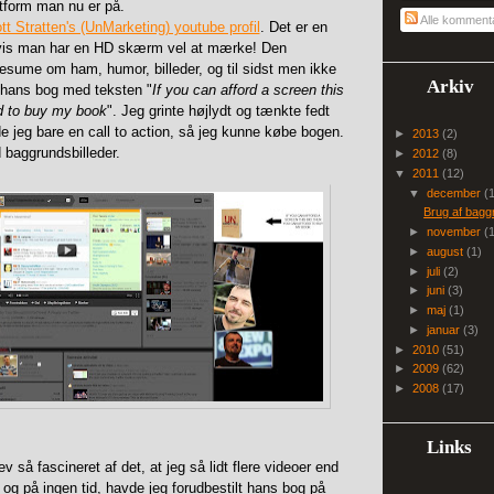
atform man nu er på.
Alle komment
tt Stratten's (UnMarketing) youtube profil
. Det er en
hvis man har en HD skærm vel at mærke! Den
resume om ham, humor, billeder, og til sidst men ikke
Arkiv
 hans bog med teksten "
If you can afford a screen this
rd to buy my book
". Jeg grinte højlydt og tænkte fedt
 jeg bare en call to action, så jeg kunne købe bogen.
►
2013
(2)
 baggrundsbilleder.
►
2012
(8)
▼
2011
(12)
▼
december
(
Brug af bagg
►
november
(
►
august
(1)
►
juli
(2)
►
juni
(3)
►
maj
(1)
►
januar
(3)
►
2010
(51)
►
2009
(62)
►
2008
(17)
Links
 så fascineret af det, at jeg så lidt flere videoer end
 og på ingen tid, havde jeg forudbestilt hans bog på