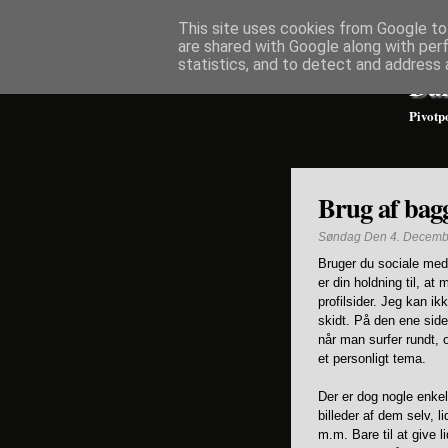
This site uses cookies from Google to 
are shared with Google along with per
statistics, and to detect and address 
Dan
Pivotpo
Brug af bag
Søndag Den 4. Decemb
Bruger du sociale med
er din holdning til, a
profilsider. Jeg kan ikk
skidt. På den ene side 
når man surfer rundt,
et personligt tema.
Der er dog nogle enke
billeder af dem selv, 
m.m. Bare til at give 