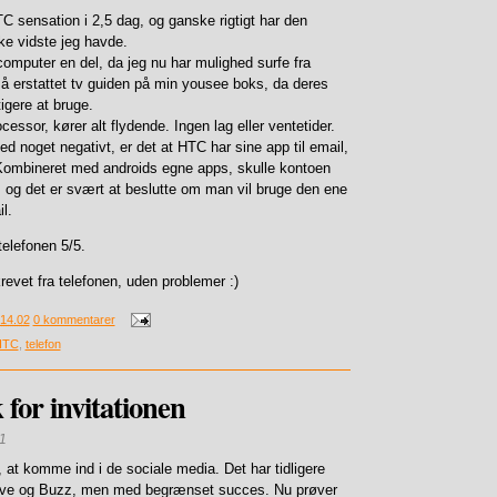
C sensation i 2,5 dag, og ganske rigtigt har den
kke vidste jeg havde.
computer en del, da jeg nu har mulighed surfe fra
å erstattet tv guiden på min yousee boks, da deres
tigere at bruge.
essor, kører alt flydende. Ingen lag eller ventetider.
 noget negativt, er det at HTC har sine app til email,
Kombineret med androids egne apps, skulle kontoen
, og det er svært at beslutte om man vil bruge den ene
l.
 telefonen 5/5.
revet fra telefonen, uden problemer :)
14.02
0 kommentarer
HTC
,
telefon
 for invitationen
1
 at komme ind i de sociale media. Det har tidligere
ve og Buzz, men med begrænset succes. Nu prøver