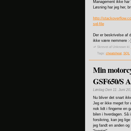
Management ikke har 
Løsning har jeg her, 
http://stackoverflow.
sql-file
Der er beskrivelse af 
ikke være nemmere :-
Skrevet af
Unknown
kl.
Tags:
cheatsheat
,
SQL
Min motorcyk
GSF650/S A
Lørdag Den 11. Juni 20
Nu bliver det snart ik
Jeg er ikke meget for 
nok lidt i fingerne en
bilen i hverdagen. Så i
forsikring, kan jeg li
jeg fandt en anden og 
"legetøj".