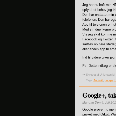
Jeg har nu haft min HT
opfyldt et behov jeg i
Den har erstattet min 
telefonen. Den har ogs
App til telefonen er hu
Med sin duel kerne proc
Vis jeg skal komme med
Facebook og Twitter. 
sættes op flere steder
eller anden app til emai
Ind til videre giver jeg
Ps. Dette indlæg er sk
Skrevet af
Unknown
kl.
Tags:
Android
,
google
,
Google+, tak
Mandag Den 4. Juli 201
Google prøver nu igen,
prøvet med Orkut, Wa