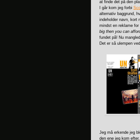
at finde det på den pl
I går kom jeg forbi
Sco
alternativ baggrund, 
indeholder navn, kort 
mindst en reklame for
big then you can affo
fundet på! Nu manglede
Det er så ulempen ved
Jeg må erkende jeg blev
den ene jeg kom efter,