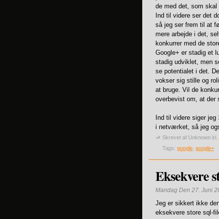
de med det, som skal
Ind til videre ser det 
så jeg ser frem til at 
mere arbejde i det, se
konkurrer med de stor
Google+ er stadig et l
stadig udviklet, men s
se potentialet i det. 
vokser sig stille og r
at bruge. Vil de konku
overbevist om, at der 
Ind til videre siger jeg
i netværket, så jeg o
Skrevet af
Unknown
kl.
Tags:
google
,
google+
Eksekvere sto
Mandag Den 27. Juni 2
Jeg er sikkert ikke de
eksekvere store sql-fi