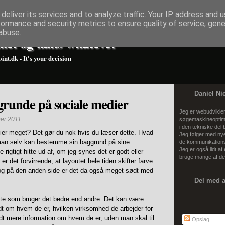
deliver its services and to analyze traffic. Your IP address and 
formance and security metrics to ensure quality of service, gen
abuse.
iel og hans whatever
int.dk - It's your decision
Daniel Ni
grunde på sociale medier
Jeg er webudvikler
er 2011
søgemaskineoptime
i den tekniske del 
ier meget? Det gør du nok hvis du læser dette. Hvad
Jeg følger med nye 
t man selv kan bestemme sin baggrund på sine
de kommunikations
Jeg er også lidt af
e rigtigt hitte ud af, om jeg synes det er godt eller
bruge mange af der
er det forvirrende, at layoutet hele tiden skifter farve
 og på den anden side er det da også meget sødt med
Del med 
lte som bruger det bedre end andre. Det kan være
lidt om hvem de er, hvilken virksomhed de arbejder for
lidt mere information om hvem de er, uden man skal til
Opslag