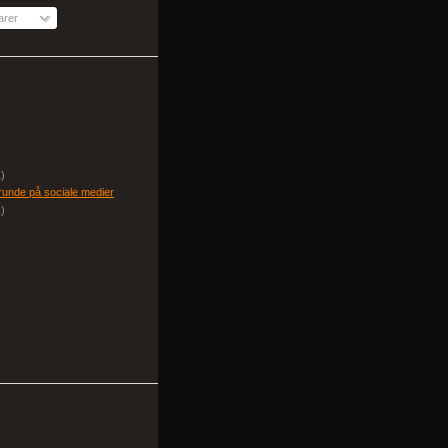
arer
1)
runde på sociale medier
1)