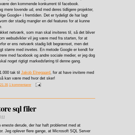
 være den kommende konkurrent til facebook.
dog mere lovende ud, end med deres tidligere projekter,
følge Google+ i fremtiden. Det er tydeligt de har lagt
lvom der stadig mangler en del features for at kunne
e.
ukket netværk, som man skal inviteres til, så det bliver
om webudvikler vil jeg være med fra starten, for at
Derfor er ens netværk stadig lidt begrænset, men det
oligt større med invetes. En metode Google er kendt for
rrere med facebook og andre sociale medier, er jeg dog
skal noget rigtigt markedsføring til denne gang.
 1.000 tak til
Jakob Elnegaard
, for at have invitere med
gså kan være med hvor det sker!
21.35
1 kommentarer
re sql filer
011
n eneste derude, der har haft problemet med at
ler. Jeg oplever flere gange, at Microsoft SQL Server