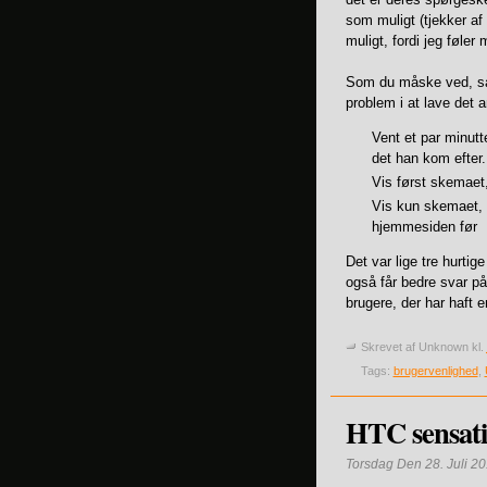
som muligt (tjekker af
muligt, fordi jeg føler 
Som du måske ved, så 
problem i at lave det a
Vent et par minutt
det han kom efter.
Vis først skemaet,
Vis kun skemaet, 
hjemmesiden før
Det var lige tre hurti
også får bedre svar p
brugere, der har haft 
Skrevet af
Unknown
kl.
Tags:
brugervenlighed
,
HTC sensat
Torsdag Den 28. Juli 2