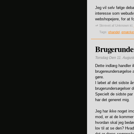
Jeg vil selv følge deba
interesse som webudvik
webshopejere, for at f
Skrevet af
Unknown
kl.
Tags:
ehandel
,
emærke
Brugerunder
Torsdag Den 11. August
Dette indlæg handler i
brugereundersøgelse a
gøre.
I løbet af det sidste å
brugerundersøgelser 
Specielt de sidste par 
har det generet mig.
Jeg har ikke noget imo
mod, er at de kommer 
hvordan skal jeg bedø
lov til at se den? Hvad
det er deres spørgeske