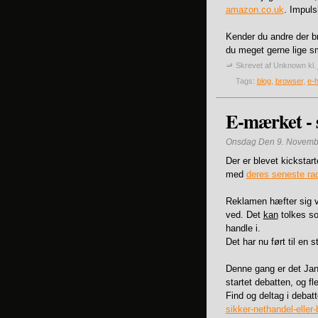
amazon.co.uk
. Impuls
Kender du andre der br
du meget gerne lige s
Skrevet af
Unknown
kl.
Tags:
blog
,
browser
,
e-
E-mærket - s
Onsdag Den 9. Novemb
Der er blevet kickstar
med
deres seneste ra
Reklamen hæfter sig v
ved. Det
kan
tolkes so
handle i.
Det har nu ført til en
Denne gang er det Jan
startet debatten, og fl
Find og deltag i debat
sikker-nethandel-elle