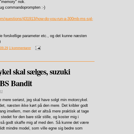
"memory" nok.
brug commandoprompten :-)
com/questions/431913/how-do-you-run-a-300mb-ms-sql-
de forskellige parameter etc., og det kunne næsten
)
09.29
1 kommentarer
el skal sælges, suzuki
BS Bandit
11
ke mere seriøst, jeg skal have solgt min motorcykel.
det, næsten ikke kørt på den mere. Det kribler godt
 gang imellem, men det er altså mere praktisk at tage
 stedet for den bare står stille, og koster mig i
ge så godt skaffe mig af med den. Så kunne det være
lidt mindre model, som ville egne sig bedre som