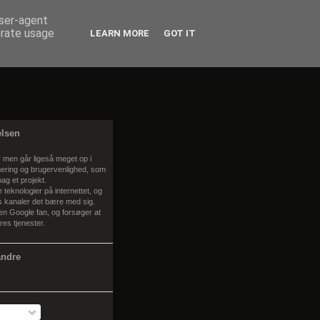
user-agent
erate usage
LEARN MORE
GOT IT
elsen
 men går ligeså meget op i
ring og brugervenlighed, som
bag et projekt.
teknologier på internettet, og
 kanaler det bære med sig.
 en Google fan, og forsøger at
es tjenester.
andre