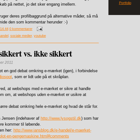
Portfolio
køb på nettet, jo det sker engang imellem.
uger deres profilbaggrund på alternative måder, så må
mide den som kommentar herunder :-)
14.44
0 kommentarer
handel
,
sociale medier
,
youtube
ikkert vs. ikke sikkert
er 2011
tet en god debat omkring e-mærket (igen), i forbindelse
diospot
, som er lidt ude på et skråplan.
ed, at webshops med e-mærket er sikre at handle
m om, at webshops uden e-mærket er usikre at
 større debat omkring hele e-mærket og hvad de står for.
 Jensen (indehaver af
http://www.lysogstil.dk
) som har
ere kommer til løbende.
ten her:
http://www.jansblog.dk/e-handel/e-maerket-
r-blot-en-pengemaskine.html#comments