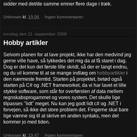
sidder med det/de samme emner flere dage i træk.
Unknown
kl.
19.06
Ingen kommentarer:
torsdag den 11. september 2008
Hobby artikler
Selvom planen for at lave projekt, ikke har den medvind jeg
gerne ville have, så lykkedes det mig da at få staret i dag.
Dog er det kun det første lille skridt, så der er langt endnu,
og du vil komme til at se mange indlæg om
hobbyartikler
i
den nærmeste fremtid. Starten på projektet, betød også
starten på C# og .NET frameworket, da vi har lavet et lille
stykke software, som står for overførslen af data mellem
regnskabsprogammet og vores system. Det skulle lige
tilpasses "lidt" meget. Nu kan jeg godt lidt c# og .NET i
forvejen, så ikke det store problem det. Fingerne skal bare
lige vænne sig til at skrive en anden syntaks, men det
kommer jo med tiden.
Unknown
kl.
19.47
Ingen kommentarer: