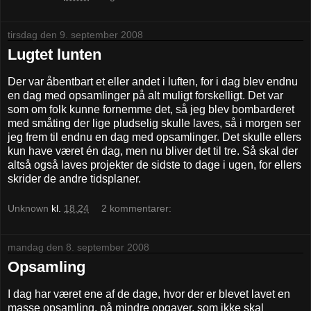
tirsdag den 9. september 2008
Lugtet lunten
Der var åbentbart et eller andet i luften, for i dag blev endnu
en dag med opsamlinger på alt muligt forskelligt. Det var
som om folk kunne fornemme det, så jeg blev bombarderet
med småting der lige pludselig skulle laves, så i morgen ser
jeg frem til endnu en dag med opsamlinger. Det skulle ellers
kun have været én dag, men nu bliver det til tre. Så skal der
altså også laves projekter de sidste to dage i ugen, for ellers
skrider de andre tidsplaner.
Unknown
kl.
18.24
2 kommentarer:
mandag den 8. september 2008
Opsamling
I dag har været ene af de dage, hvor der er blevet lavet en
masse opsamling, på mindre opgaver, som ikke skal