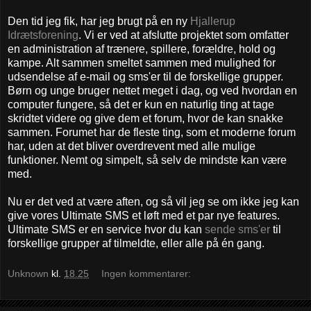
Den tid jeg fik, har jeg brugt på en ny
Hjallerup
Idrætsforening
. Vi er ved at afslutte projektet som omfatter
en administration af trænere, spillere, forældre, hold og
kampe. Alt sammen smeltet sammen med mulighed for
udsendelse af e-mail og sms'er til de forskellige grupper.
Børn og unge bruger nettet meget i dag, og ved hvordan en
computer fungere, så det er kun en naturlig ting at tage
skridtet videre og give dem et forum, hvor de kan snakke
sammen. Forumet har de fleste ting, som et moderne forum
har, uden at det bliver overdrevent med alle mulige
funktioner. Nemt og simpelt, så selv de mindste kan være
med.
Nu er det ved at være aften, og så vil jeg se om ikke jeg kan
give vores Ultimate SMS et løft med et par nye features.
Ultimate SMS er en service hvor du kan
sende sms'er
til
forskellige grupper af tilmeldte, eller alle på én gang.
Unknown
kl.
18.25
Ingen kommentarer: