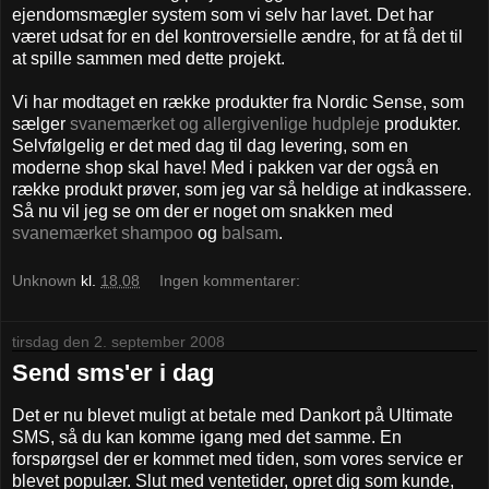
ejendomsmægler system som vi selv har lavet. Det har
været udsat for en del kontroversielle ændre, for at få det til
at spille sammen med dette projekt.
Vi har modtaget en række produkter fra Nordic Sense, som
sælger
svanemærket og allergivenlige hudpleje
produkter.
Selvfølgelig er det med dag til dag levering, som en
moderne shop skal have! Med i pakken var der også en
række produkt prøver, som jeg var så heldige at indkassere.
Så nu vil jeg se om der er noget om snakken med
svanemærket shampoo
og
balsam
.
Unknown
kl.
18.08
Ingen kommentarer:
tirsdag den 2. september 2008
Send sms'er i dag
Det er nu blevet muligt at betale med Dankort på Ultimate
SMS, så du kan komme igang med det samme. En
forspørgsel der er kommet med tiden, som vores service er
blevet populær. Slut med ventetider, opret dig som kunde,