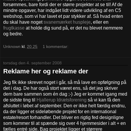
forsømmes, bare fordi der er større projekter at se til! Af de
mindre opgaver, har indgået lidt videre udvikling af en C5
webshop, som vi har lavet et par stykker af. Så hvad enten
du skal have noget
svanemærket huspleje
, eller en
frugtkasse
at holde dig sund på, er det nu blevet nemmere
og bedre.
Unknown
kl.
20.25
1 kommentar:
torsdag den 4. september 2008
Reklame her og reklame der
Jeg fik ikke skrevet noget i går, så må lave en opfølgning på
det i dag. De har også stort været ens, så det jeg skriver
dem bare sammen som én dag ;-) Jeg er kommet igang med
de sidste ting til
Hjallerup Idrætsforening
så vi kan få den
afsluttet i løbet af september. Den er ikke helt færdig endnu,
da der ligger et sideløbende projekt for en international
estate/resort forhandler. Det bliver en rigtig fed designligne
som kommer til at spænde sig over 4 hjemmesider i alt + en
fælles entré side. Bag projektet ligger et størrere