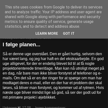
This site uses cookies from Google to deliver its services
Daniel og hans whatever
and to analyze traffic. Your IP address and user-agent are
shared with Google along with performance and security
metrics to ensure quality of service, generate usage
Pivotpoint.dk - It's your decision
statistics, and to detect and address abuse.
LEARN MORE
GOT IT
fredag den 26. september 2008
I følge planen...
Så er denne uge overstået. Den er gået hurtig, selvom den
har været lang, og jeg har haft en del ekstraarbejde. En god
uge alligevel, for der er endelig blevet tid til at få nogle
projektorienterede timer/dage. Man kan nå utroligt meget på
en dag, når bare man ikke bliver forstyret af telefoner og e-
mails. Om det så er en der ringer for at spørge om man har
modtaget deres e-mail, eller en der har et problem der skal
løses, så bliver man forstyret, og kommer ud af rytmen. Hvis
næste uge bliver mindst lige så god, så ser der godt ud for
mit primære projekt i øjeblikket.
Unknown
kl.
17.08
Ingen kommentarer: