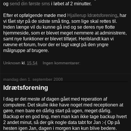
og
send din første sms
i løbet af 2 minutter.
Efter et opfølgende møde med
Hjallerup Idrætsforening
, har
vi fået styr på de sidste små ting, som lige skal rettes til.
Inden længe vil du kunne gå ind og se deres nye flotte
hjemmeside, som er blevet meget nemmere at administrere,
samt nye funktioner er blevet tilføjet. Heriblandt kan vi
nævne et forum, hvor der er lagt vægt på den yngre
målgruppe af brugere.
Unknown
kl.
15.54
Ingen kommentarer:
mandag den 1. september 2008
Idrætsforening
I dag er det meste af dagen gået med reperation af
computere. Det skulle ikke have noget med receptionen at
gøre, men bare en dårlig start på ugen, meget dårlig.
Backup er en god ting, men man kan ikke tage backup hvert
2 andet minut, så der gik nogle data tabt for Jan :-( Op på
hesten igen Jan, dagen i morgen kan kun blive bedere.