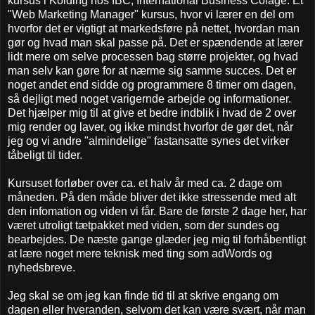
kursus i Kolding hos IBC, International Business Colage. Et
"Web Marketing Manager" kursus, hvor vi lærer en del om
hvorfor det er vigtigt at markedsføre på nettet, hvordan man
gør og hvad man skal passe på. Det er spændende at lærer
lidt mere om selve processen bag større projekter, og hvad
man selv kan gøre for at nærme sig samme succes. Det er
noget andet end sidde og programmere 8 timer om dagen,
så dejligt med noget varigernde arbejde og informationer.
Det hjælper mig til at give et bedre indblik i hvad de 2 over
mig render og laver, og ikke mindst hvorfor de gør det, når
jeg og vi andre "almindelige" fastansatte synes det virker
tåbeligt til tider.
Kursuset forløber over ca. et halv år med ca. 2 dage om
måneden. På den måde bliver det ikke stressende med alt
den infomation og viden vi får. Bare de første 2 dage her, har
været utroligt tætpakket med viden, som der sundes og
bearbejdes. De næste gange glæder jeg mig til forhåbentligt
at lære noget mere teknisk med ting som adWords og
nyhedsbreve.
Jeg skal se om jeg kan finde tid til at skrive engang om
dagen eller hveranden, selvom det kan være svært, når man