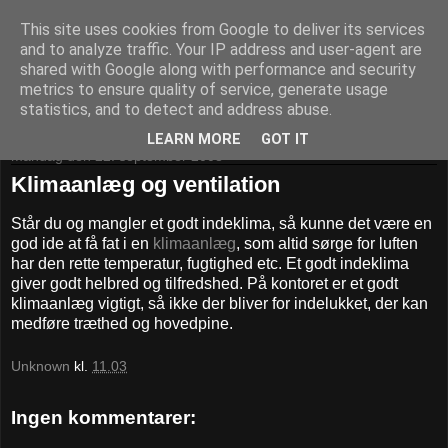
This site uses cookies from Google to deliver its services
Daniel og hans whatever
and to analyze traffic. Your IP address and user-agent are
shared with Google along with performance and security
metrics to ensure quality of service, generate usage
Pivotpoint.dk - It's your decision
statistics, and to detect and address abuse.
LEARN MORE
GOT IT
mandag den 22. september 2008
Klimaanlæg og ventilation
Står du og mangler et godt indeklima, så kunne det være en
god ide at få fat i en
klimaanlæg
, som altid sørge for luften
har den rette temperatur, fugtighed etc. Et godt indeklima
giver godt helbred og tilfredshed. På kontoret er et godt
klimaanlæg vigtigt, så ikke der bliver for indelukket, der kan
medføre træthed og hovedpine.
Unknown
kl.
11.03
Ingen kommentarer: