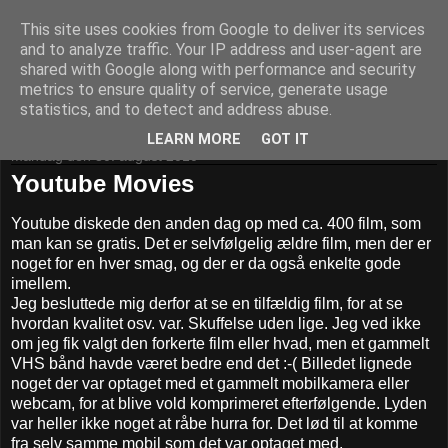
This site uses cookies from Google to deliver its services
Daniel og hans whatever
and to analyze traffic. Your IP address and user-agent are
shared with Google along with performance and security
metrics to ensure quality of service, generate usage
Pivotpoint.dk - It's your decision
statistics, and to detect and address abuse.
LEARN MORE
GOT IT
mandag den 30. august 2010
Youtube Movies
Youtube diskede den anden dag op med ca. 400 film, som
man kan se gratis. Det er selvfølgelig ældre film, men der er
noget for en hver smag, og der er da også enkelte gode
imellem.
Jeg besluttede mig derfor at se en tilfældig film, for at se
hvordan kvalitet osv. var. Skuffelse uden lige. Jeg ved ikke
om jeg fik valgt den forkerte film eller hvad, men et gammelt
VHS bånd havde været bedre end det :-( Billedet lignede
noget der var optaget med et gammelt mobilkamera eller
webcam, for at blive vold komprimeret efterfølgende. Lyden
var heller ikke noget at råbe hurra for. Det lød til at komme
fra selv samme mobil som det var optaget med.