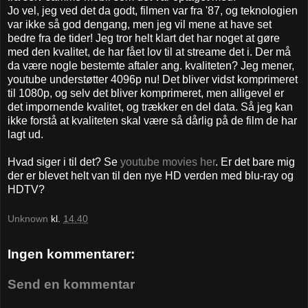
Jo vel, jeg ved det da godt, filmen var fra '87, og teknologien
var ikke så god dengang, men jeg vil mene at have set
bedre fra de tider! Jeg tror helt klart det har noget at gøre
med den kvalitet, de har fået lov til at streame det i. Der må
da være nogle bestemte aftaler ang. kvaliteten? Jeg mener,
youtube understøtter 4096p nu! Det bliver vidst komprimeret
til 1080p, og selv det bliver komprimeret, men alligevel er
det impornende kvalitet, og trækker en del data. Så jeg kan
ikke forstå at kvaliteten skal være så dårlig på de film de har
lagt ud.
Hvad siger i til det? Se
youtube movies her
. Er det bare mig
der er blevet helt van til den nye HD verden med blu-ray og
HDTV?
Unknown
kl.
14.40
Ingen kommentarer:
Send en kommentar