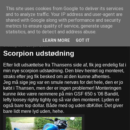
This site uses cookies from Google to deliver its services
Daniel og hans whatever
and to analyze traffic. Your IP address and user-agent are
shared with Google along with performance and security
metrics to ensure quality of service, generate usage
Pivotpoint.dk - It's your decision
statistics, and to detect and address abuse.
LEARN MORE
GOT IT
onsdag den 15. juli 2009
Scorpion udstødning
Efter lidt udsættelse fra Thansens side af, fik jeg endelig fat i
min nye scorpion udstødning. Den blev hentet og monteret,
straks efter jeg fik besked om at den kunne afhentes.
Jeg må sige jeg var en smule nervøs for det hele, den er jo
købt i Thansen, men der er ingen problemer! Monteringen
kunne ikke være nemmere på min GSF 650 s '06 Bandit,
lefty loosey righty tighty og så var den monteret. Lyden er
også bare top dollar. Både med og uden dbKiller. Det giver
bare lidt mere lyd uden, hehe.